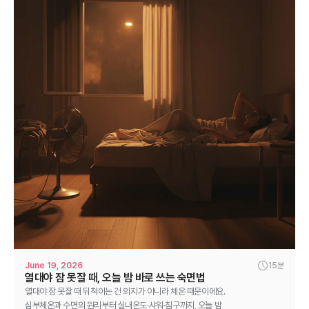
June 19, 2026
15분
열대야 잠 못잘 때, 오늘 밤 바로 쓰는 숙면법
열대야 잠 못잘 때 뒤척이는 건 의지가 아니라 체온 때문이에요.
심부체온과 수면의 원리부터 실내온도·샤워·침구까지, 오늘 밤