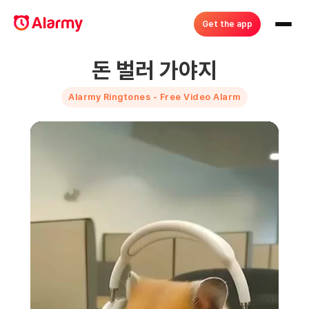
Get the app
돈 벌러 가야지
Alarmy Ringtones - Free Video Alarm