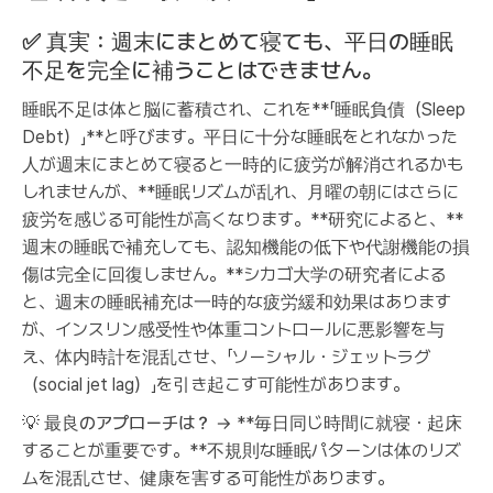
✅
真実：週末にまとめて寝ても、平日の睡眠
不足を完全に補うことはできません。
睡眠不足は体と脳に蓄積され、これを**「睡眠負債（Sleep
Debt）」**と呼びます。平日に十分な睡眠をとれなかった
人が週末にまとめて寝ると一時的に疲労が解消されるかも
しれませんが、**睡眠リズムが乱れ、月曜の朝にはさらに
疲労を感じる可能性が高くなります。**研究によると、**
週末の睡眠で補充しても、認知機能の低下や代謝機能の損
傷は完全に回復しません。**シカゴ大学の研究者による
と、週末の睡眠補充は一時的な疲労緩和効果はあります
が、インスリン感受性や体重コントロールに悪影響を与
え、体内時計を混乱させ、「ソーシャル・ジェットラグ
（social jet lag）」を引き起こす可能性があります。
💡
最良のアプローチは？
→ **毎日同じ時間に就寝・起床
することが重要です。**不規則な睡眠パターンは体のリズ
ムを混乱させ、健康を害する可能性があります。