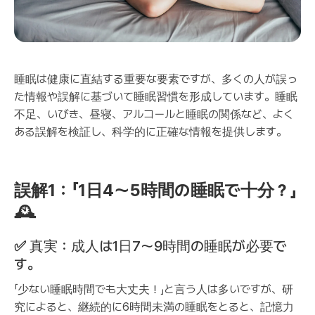
睡眠は健康に直結する重要な要素ですが、多くの人が誤っ
た情報や誤解に基づいて睡眠習慣を形成しています。睡眠
不足、いびき、昼寝、アルコールと睡眠の関係など、よく
ある誤解を検証し、科学的に正確な情報を提供します。
誤解1：「1日4〜5時間の睡眠で十分？」
🕰
✅
真実：成人は1日7〜9時間の睡眠が必要で
す。
「少ない睡眠時間でも大丈夫！」と言う人は多いですが、研
究によると、継続的に6時間未満の睡眠をとると、
記憶力