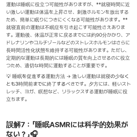
運動は睡眠に役立つ可能性がありますが、**就寝時間に近
い激しい運動は体温を上昇させ、刺激ホルモンを放出する
ため、簡単に眠りにつきにくくなる可能性があります。**
就寝直前の運動は不眠症を引き起こす可能性さえありま
す。運動後、体温が正常に戻るまでには約90分かかり、ア
ドレナリンやコルチゾールなどのストレスホルモンはさらに
長時間活性化状態を維持する可能性があります。ただし、
定期的な運動は長期的には睡眠の質を向上させるのに役立
つため、適切な時間に運動することが重要です。
💡
睡眠を促進する運動方法
→ 激しい運動は
就寝の少なく
とも3時間前までに終了する
べきです。夕方には、軽いスト
レッチ、ヨガ、瞑想など、リラックスする運動が睡眠に役
立ちます。
誤解7：「睡眠ASMRには科学的効果が
ない？」🎧