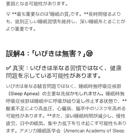
要因となる可能性があります。
💡 **最も重要なのは「睡眠の質」です。**長時間寝るより
も、規則正しい睡眠習慣を維持し、深い睡眠をとることが
より重要です。
誤解4：「いびきは無害？」😪
✅
真実：いびきは単なる習慣ではなく、健康
問題を示している可能性があります。
いびきは単なる騒音問題ではなく、
睡眠時無呼吸症候群
（Sleep Apnea）の主要な兆候かもしれません。睡眠時無
呼吸症候群は睡眠中に呼吸が繰り返し停止する状態
で、**
酸素不足により高血圧、心臓病、脳卒中のリスクを高める
可能性があります。**また、
深い睡眠時間が減少し、慢性
疲労、日中の眠気、集中力低下
を引き起こす可能性もあり
ます。アメリカ睡眠医学会（American Academy of Sleep