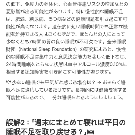
の低下、免疫力の弱体化、心血管疾患リスクの増加
などの
悪影響が出る可能性があります。特に慢性的な睡眠不足
は、
肥満、糖尿病、うつ病などの健康問題
を引き起こす可
能性が高くなります。遺伝的に短い睡眠時間でも正常な機
能を維持できる人はごくわずかで、ほとんどの人にとって
少なくとも7時間の質の良い睡眠が不可欠
です。全米睡眠
財団（National Sleep Foundation）の研究によると、慢性
的な睡眠不足は集中力と意思決定能力を著しく低下させ、
24時間睡眠をとらない状態は血中アルコール濃度0.10%に
相当する認知障害を引き起こす可能性があります。
💡
少ない睡眠でも平気だと感じる場合は？
→ おそらく睡
眠不足に適応しているだけです。長期的には健康を害する
可能性があるので、十分な睡眠をとるようにしましょう。
誤解2：「週末にまとめて寝れば平日の
睡眠不足を取り戻せる？」🛌