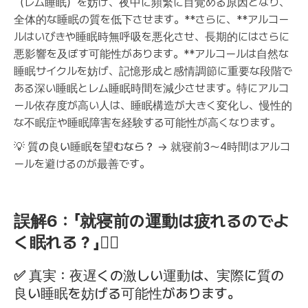
（レム睡眠）を妨げ、夜中に頻繁に目覚める原因となり、
全体的な睡眠の質を低下させます。**さらに、**アルコー
ルはいびきや睡眠時無呼吸を悪化させ、長期的にはさらに
悪影響を及ぼす可能性があります。**アルコールは自然な
睡眠サイクルを妨げ、記憶形成と感情調節に重要な段階で
ある深い睡眠とレム睡眠時間を減少させます。特にアルコ
ール依存度が高い人は、睡眠構造が大きく変化し、慢性的
な不眠症や睡眠障害を経験する可能性が高くなります。
💡
質の良い睡眠を望むなら？
→ 就寝前3〜4時間はアルコ
ールを避けるのが最善です。
誤解6：「就寝前の運動は疲れるのでよ
く眠れる？」🏋️‍♂️
✅
真実：夜遅くの激しい運動は、実際に質の
良い睡眠を妨げる可能性があります。