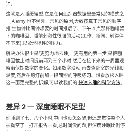
钟。
这就是入睡缓慢型,它是任何追踪器数据里最常见的模式之
一,Alarmy 也不例外。常见的原因,大致按真正常见的顺序
排:生物钟比闹钟想要的时间推后了、下午 4 点那杯咖啡留
下的咖啡因、睡前刺激性很强的活动(工作、新闻、刷得停
不下来),以及环境性的压力。
解决办法很少是「更努力地去睡」。更有用的第一步,是把咖
啡因截止时间提前两到三个小时,然后在接下来的一周里观
察潜伏期数字的变化。如果数字没动,再去查卧室的光线和
温度,然后在熄灯前加一段简短的呼吸练习。想看放松入睡
这一面更完整的拆解,可以读我们的
快速入睡的科学方法
。
差异 2 — 深度睡眠不足型
你睡到了七、八个小时,中间也没怎么醒,但还是觉得整个人
被掏空了。打开报告一看,总时间没问题,但深度睡眠比例停