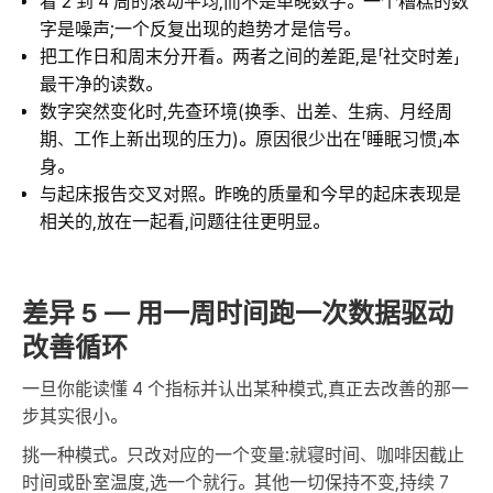
看 2 到 4 周的滚动平均,而不是单晚数字。一个糟糕的数
字是噪声;一个反复出现的趋势才是信号。
把工作日和周末分开看。两者之间的差距,是「社交时差」
最干净的读数。
数字突然变化时,先查环境(换季、出差、生病、月经周
期、工作上新出现的压力)。原因很少出在「睡眠习惯」本
身。
与起床报告交叉对照。昨晚的质量和今早的起床表现是
相关的,放在一起看,问题往往更明显。
差异 5 — 用一周时间跑一次数据驱动
改善循环
一旦你能读懂 4 个指标并认出某种模式,真正去改善的那一
步其实很小。
挑一种模式。只改对应的一个变量:就寝时间、咖啡因截止
时间或卧室温度,选一个就行。其他一切保持不变,持续 7