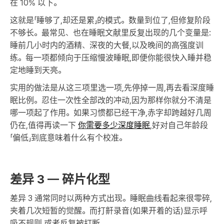
在 10% 以下。
这就是「睡够了,却还是累」的模式。数量到位了,但修复阶段
不够长。最常见、也在睡眠文献里反复出现的几个变量是:
睡前几小时内的酒精、深夜的大餐,以及晚间的高强度训
练。每一项都倾向于压缩慢波睡眠,即便你能很快入睡并稳
定地睡到天亮。
实用的做法是从这三项里选一项,先停掉一周,再去看深度睡
眠比例。忍住一次性全部改的冲动,因为那样你就分不清是
哪一项起了作用。如果习惯都已经干净,赤字却跨越好几周
仍在,值得再读一下
你需要多少深度睡眠
,好对自己年龄段
「偏低」到底意味着什么有个校准。
差异 3 — 碎片化型
差异 3 通常同时以两种方式出现。睡眠曲线看起来很零碎,
夹着几次短暂的觉醒。而打鼾录音(如果开着的话)显示呼
吸不规则,或者反复被打断。