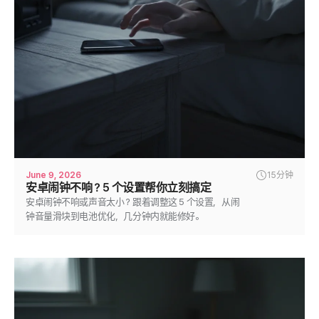
June 9, 2026
15分钟
安卓闹钟不响？5 个设置帮你立刻搞定
安卓闹钟不响或声音太小？跟着调整这 5 个设置，从闹
钟音量滑块到电池优化，几分钟内就能修好。