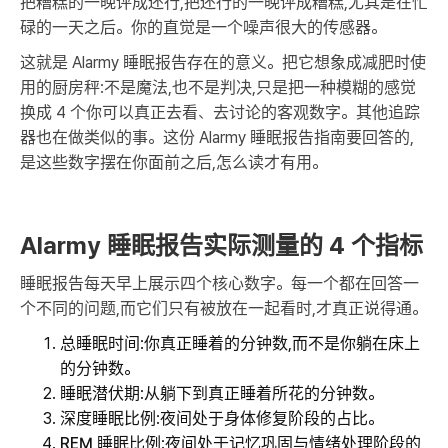
把糟糕的一晚评成还行,把还行的一晚评成糟糕,尤其是在忙
碌的一天之后。你的直觉是一个噪声很大的传感器。
这就是 Alarmy 睡眠报告存在的意义。把它想象成减肥时使
用的厨房秤:不是魔法,也不是判决,只是把一种模糊的感觉
换成 4 个你可以真正去看、去讨论的客观数字。其他追踪
器也在做类似的事。这份 Alarmy 睡眠报告指南要回答的,
是这些数字摆在你面前之后,怎么读才有用。
Alarmy 睡眠报告实际测量的 4 个指标
睡眠报告每天早上展示四个核心数字。每一个都在回答一
个不同的问题,而它们只有被放在一起看时,才真正说得通。
总睡眠时间
:你真正睡着的分钟数,而不是你躺在床上
的分钟数。
睡眠潜伏期
:从躺下到真正睡着所花的分钟数。
深度睡眠比例
:夜间处于身体修复阶段的占比。
REM 睡眠比例
:夜间处于记忆巩固与情绪处理阶段的