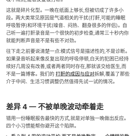
这就是碎片化型。一晚在纸面上够长,但被切成了许多小
段。两大类常见原因是气道相关的干扰(打鼾,可能的睡眠
呼吸暂停)和环境干扰(噪音、闷热、翻身很多的伴侣)。自
己听一遍打鼾录音是一个很快的初步检查,通常三十秒内你
就能判断声音是不是有些不对劲。
往下走之前要说清楚一点:模式信号是描述性的,不是诊断。
如果录音听起来像反复出现的呼吸停顿,白天的犯困已经持
续好几周没有改善,或者两者同时存在,那就该交给医生,而
不是一篇博客。我们的
打鼾的成因与应对
拆解,覆盖了那些
介于中间、生活习惯调整仍然值得先试一试的情况。
差异 4 — 不被单晚波动牵着走
错用一份睡眠报告最快的方式,就是对单独一晚做出反应。
四个小习惯能帮你避开这个陷阱。