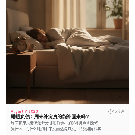
August 7, 2026
15分钟
睡眠负债：周末补觉真的能补回来吗？
周末赖床只能偿还部分睡眠负债。了解补觉真正能修
复什么、为什么睡到中午反而适得其反，以及如何科学
还清睡眠负债。