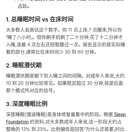
占比。
1. 总睡眠时间 vs 在床时间
大多数人会高估这个数字。你 11 点上床,7 点醒来,所以你
「睡了八小时」。但你刷手机刷了二十分钟,花了十二分钟才
入睡,凌晨 4 点左右还短暂醒过一次。报告显示的是实际睡
着的部分,通常比在床时间少 30 到 60 分钟。
2. 睡眠潜伏期
睡眠潜伏期是躺下到入睡之间的间隔。对成年人来说,大约
10 到 20 分钟比较常见。如果稳定超过 30 分钟,就是后面
那个模式所对应的信号。
3. 深度睡眠比例
深度睡眠(慢波睡眠)是身体修复最集中的阶段。根据
Sleep
Foundation
的资料,对大多数成年人来说,这一阶段大约占
整晚的 13% 到 23%。比例偏低是回答「为什么还是累」时比