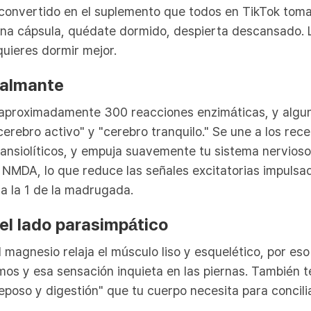
 convertido en el suplemento que todos en TikTok tom
una cápsula, quédate dormido, despierta descansado. L
quieres dormir mejor.
calmante
 aproximadamente 300 reacciones enzimáticas, y algun
"cerebro activo" y "cerebro tranquilo." Se une a los re
nsiolíticos, y empuja suavemente tu sistema nervioso 
 NMDA, lo que reduce las señales excitatorias impulsa
a la 1 de la madrugada.
el lado parasimpático
 magnesio relaja el músculo liso y esquelético, por eso
os y esa sensación inquieta en las piernas. También t
poso y digestión" que tu cuerpo necesita para concilia