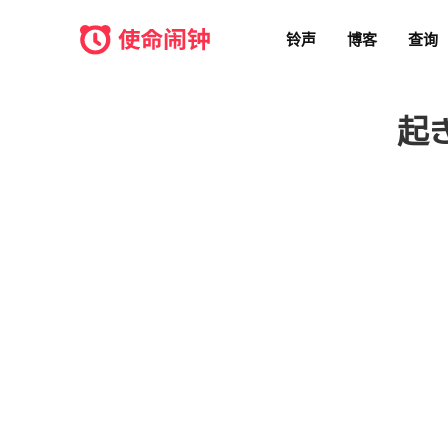
铃声
博客
查询
起