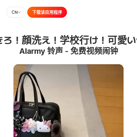
CN
下载该应用程序
きろ！顔洗え！学校行け！可愛いve
Alarmy 铃声 - 免费视频闹钟