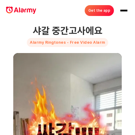
Get the app
샤갈 중간고사에요
Alarmy Ringtones - Free Video Alarm