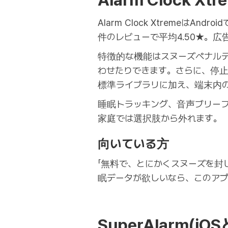
Alarm Clock Xt
Alarm Clock Xtremeは
件のレビューで平均4.50★。
特徴的な機能はスヌーズペナル
わせたりできます。さらに、停止
標準ライブラリに加え、端末内
睡眠トラッキング、音声ブリーフィ
家庭では選択肢から外れます。
向いている方
「無料で、とにかくスヌーズを封じ
眠データが欲しいなら、このア
SuperAlarm(iOS