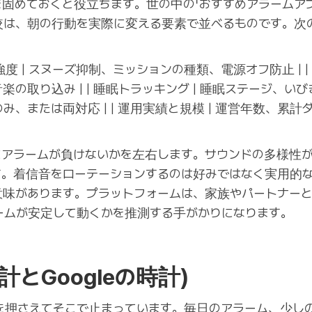
固めておくと役立ちます。世の中の「おすすめアラームア
較は、朝の行動を実際に変える要素で並べるものです。次
-- | | 起床強度 | スヌーズ抑制、ミッションの種類、電源オフ防止
取り込み | | 睡眠トラッキング | 睡眠ステージ、いびき
oidのみ、または両対応 | | 運用実績と規模 | 運営年数
にアラームが負けないかを左右します。サウンドの多様性
す。着信音をローテーションするのは好みではなく実用的
意味があります。プラットフォームは、家族やパートナー
ームが安定して動くかを推測する手がかりになります。
計とGoogleの時計)
を押さえてそこで止まっています。毎日のアラーム、少し