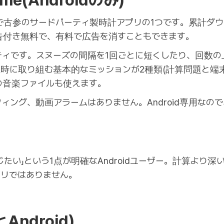
reme(Androidのみ)
Androidで古参のサードパーティ製時計アプリの1つです。累計ダ
広告付き無料で、有料で広告を消すこともできます。
ティです。スヌーズの間隔を1回ごとに短くしたり、回数の
時に取り組む基本的なミッションが2種類(計算問題と端
の音楽ファイルも使えます。
ング、動画アラームはありません。Android専用なので、
たい」という1点が明確なAndroidユーザー。計算より
プリではありません。
とAndroid)