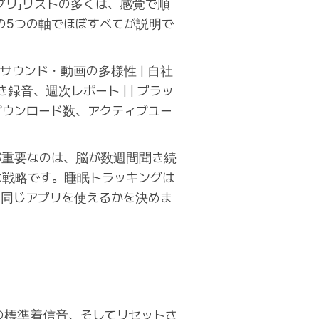
プリ」リストの多くは、感覚で順
の5つの軸でほぼすべてが説明で
 | | サウンド・動画の多様性 | 自社
録音、週次レポート | | プラッ
、累計ダウンロード数、アクティブユー
が重要なのは、脳が数週間聞き続
な戦略です。睡眠トラッキングは
と同じアプリを使えるかを決めま
の標準着信音、そしてリセットさ