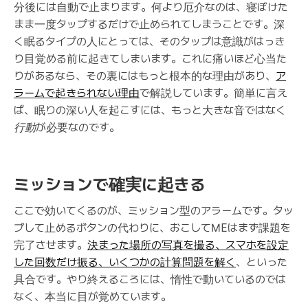
分後には自動で止まります。何より厄介なのは、寝ぼけた
まま一度タップするだけで止められてしまうことです。深
く眠るタイプの人にとっては、そのタップは意識がはっき
り目覚める前に起きてしまいます。これに痛いほど心当た
りがあるなら、その裏にはもっと根本的な理由があり、
ア
ラームで起きられない理由
で解説しています。簡単に言え
ば、眠りの深い人を起こすには、もっと大きな音ではなく
行動
が必要なのです。
ミッションで確実に起きる
ここで効いてくるのが、ミッション型のアラームです。タッ
プして止めるボタンの代わりに、おこしてMEはまず課題を
完了させます。
決まった場所の写真を撮る、スマホを設定
した回数だけ振る、いくつかの計算問題を解く
、といった
具合です。やり終えるころには、惰性で動いているのでは
なく、本当に目が覚めています。