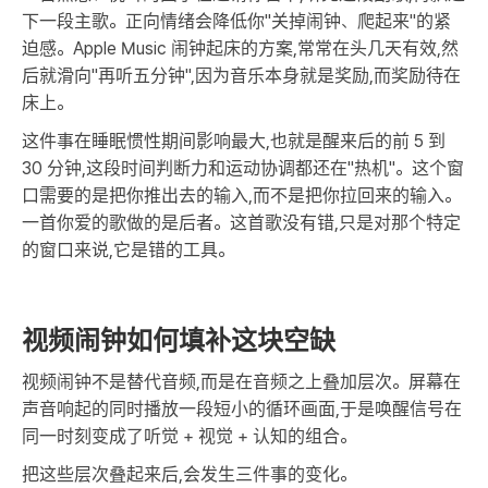
下一段主歌。正向情绪会降低你"关掉闹钟、爬起来"的紧
迫感。Apple Music 闹钟起床的方案,常常在头几天有效,然
后就滑向"再听五分钟",因为音乐本身就是奖励,而奖励待在
床上。
这件事在睡眠惯性期间影响最大,也就是醒来后的前 5 到
30 分钟,这段时间判断力和运动协调都还在"热机"。这个窗
口需要的是把你推出去的输入,而不是把你拉回来的输入。
一首你爱的歌做的是后者。这首歌没有错,只是对那个特定
的窗口来说,它是错的工具。
视频闹钟如何填补这块空缺
视频闹钟不是替代音频,而是在音频之上叠加层次。屏幕在
声音响起的同时播放一段短小的循环画面,于是唤醒信号在
同一时刻变成了听觉 + 视觉 + 认知的组合。
把这些层次叠起来后,会发生三件事的变化。