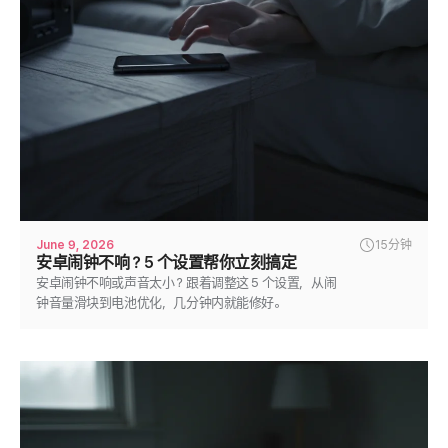
June 9, 2026
15分钟
安卓闹钟不响？5 个设置帮你立刻搞定
安卓闹钟不响或声音太小？跟着调整这 5 个设置，从闹
钟音量滑块到电池优化，几分钟内就能修好。