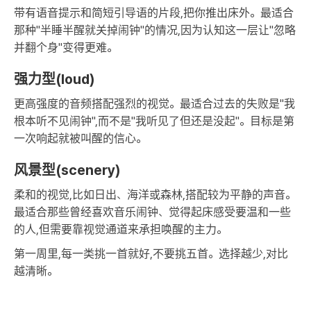
带有语音提示和简短引导语的片段,把你推出床外。最适合
那种"半睡半醒就关掉闹钟"的情况,因为认知这一层让"忽略
并翻个身"变得更难。
强力型(loud)
更高强度的音频搭配强烈的视觉。最适合过去的失败是"我
根本听不见闹钟",而不是"我听见了但还是没起"。目标是第
一次响起就被叫醒的信心。
风景型(scenery)
柔和的视觉,比如日出、海洋或森林,搭配较为平静的声音。
最适合那些曾经喜欢音乐闹钟、觉得起床感受要温和一些
的人,但需要靠视觉通道来承担唤醒的主力。
第一周里,每一类挑一首就好,不要挑五首。选择越少,对比
越清晰。