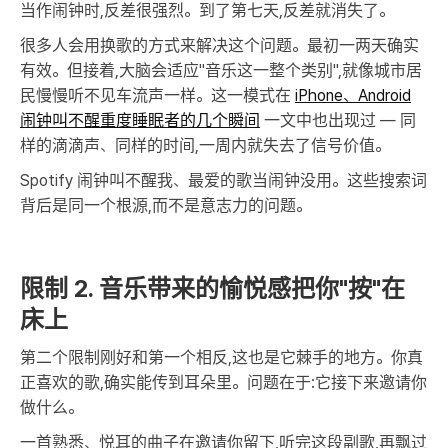
当作闹钟时,反差很强烈。到了第七天,反差就消失了。
很多人会用换歌的方式来解决这个问题。最初一两天确实
有效。但接着,大脑会适应"音乐这一整个类别",就像城市居
民慢慢听不见车流声一样。这一模式在
iPhone、Android
闹钟叫不醒重度睡眠者的几个瞬间
一文中也出现过 — 同
样的滴滴声、同样的时间,一周内就失去了信号价值。
Spotify 闹钟叫不醒我、最爱的歌当闹钟没用。这些搜索词
背后是同一个根源,而不是意志力的问题。
限制 2. 音乐带来的愉悦感把你"按"在
床上
第二个限制刚好和第一个相反,这也是它棘手的地方。你真
正喜欢的歌,确实能传到耳朵里。问题在于:它接下来邀请你
做什么。
一首熟悉、悦耳的曲子在邀请你留下,听完这段副歌,再飘过