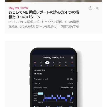
May 29, 2026
15分
おこしてME 睡眠レポートの読み方:4 つの指
標と 3 つのパターン
おこしてME の睡眠レポートを 5 分で理解。4 つの指標
を読み、3 つの典型パターンを見分け、1 週間で数字を
動かす単一変数テストの進め方までまとめます。