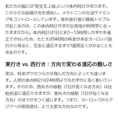
私たちの脳には「視交叉上核」という体内時計があります。
この小さな組織が光を感知し、メラトニンの分泌タイミン
グをコントロールしています。海外旅行後に睡眠トラブル
が起こるのは、この体内時計がまだ出発地の時間帯に合っ
たままだから。体内時計は1日に約1〜1.5時間しかずれを修
正できないため、たとえば9時間の時差があるヨーロッパ旅
行から帰ると、完全に適応するまで1週間近くかかることも
あるのです。
東行き vs. 西行き：方向で変わる適応の難しさ
実は、時差ボケのつらさは飛んだ方向によっても違いま
す。人間の体内時計は24時間よりもわずかに長く動いてい
ます。そのため、西向きの移動（1日が長くなる方向）は比
較的楽に適応できますが、東向きの移動（1日が短くなる
方向）のほうがきつく感じます。つまり、ヨーロッパからア
ジアへの帰国便は、より大変な方向なのです。