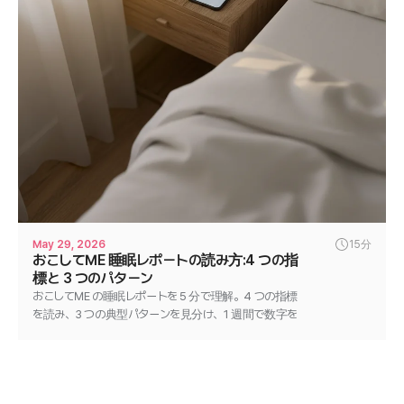
May 29, 2026
15分
おこしてME 睡眠レポートの読み方:4 つの指
標と 3 つのパターン
おこしてME の睡眠レポートを 5 分で理解。4 つの指標
を読み、3 つの典型パターンを見分け、1 週間で数字を
動かす単一変数テストの進め方までまとめます。