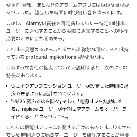
変更前
警報
、ほとんどのアラームアプリには単純な目標が
ありました。
設定した時間に呼び出し音を鳴らすには
。
しかし、
Alarmyは責任を再定義しました
—特定の時間に
ユーザーに通知することから実際に通知することへの移行
必要なときに目が覚めたら
。
これは一見思えるかもしれませんが
微妙な違い
、それは持
っている
profound implications
製品開発用。
このような責任の拡大についてご説明すると、次のような
特長があります。
ウェイクアップミッション
ユーザーが設定した時間に起
床できるように設計されています。
「眠りに落ちるのを防ぐ」
そして
「電源オフを無効にす
る」
、replace ユーザーが予期せずアラームをオーバーラ
イドすることはありません。
これらの機能はアラームを発するだけのものではありません
でした
時間通りに鳴らす
—ユーザーを確認することが重要