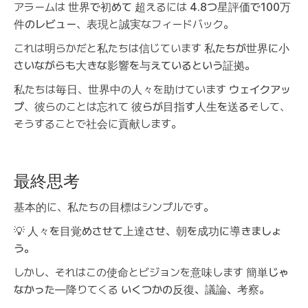
アラームは
世界で初めて
超えるには
4.8つ星評価で100万
件のレビュー
、表現と誠実なフィードバック。
これは明らかだと私たちは信じています
私たちが世界に小
さいながらも大きな影響を与えているという証拠
。
私たちは毎日、世界中の人々を助けています
ウェイクアッ
プ
、彼らのことは忘れて
彼らが目指す人生を送る
そして、
そうすることで社会に貢献します。
最終思考
基本的に、私たちの目標はシンプルです。
💡
人々を目覚めさせて上達させ、朝を成功に導きましょ
う。
しかし、それはこの使命とビジョンを意味します
簡単じゃ
なかった
—降りてくる
いくつかの反復、議論、考察
。