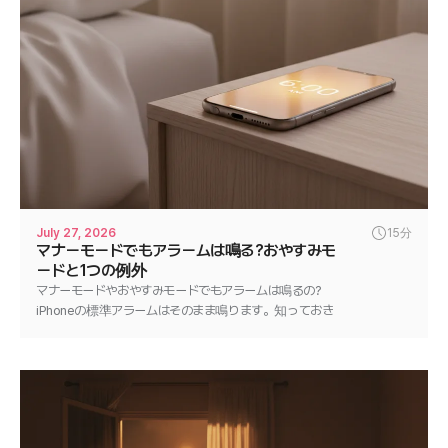
July 27, 2026
15分
マナーモードでもアラームは鳴る?おやすみモ
ードと1つの例外
マナーモードやおやすみモードでもアラームは鳴るの?
iPhoneの標準アラームはそのまま鳴ります。知っておき
たい1つの例外と、どんなアラームも確実に鳴らす方法
を解説します。