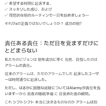
✅
希望する時間に起床する
、
✅
スッキリした感じ
、および
✅
理想的な朝のルーティンで一日を始めましょう
—
それがaの定義ではないでしょうか？
成功の朝
?
責任ある責任：ただ目を覚ますだけに
とどまらない
私たちのビジョンは
朝を成功に導く
当然、目指したのは
アラームの責任
。
従来のアラームは、ただのアラームでした
起床したユーザ
ーは時間通りに起床した
。
ただし、はるかに困難な経験についてはAlarmyが責任を負
います
—から
前夜の睡眠準備
に
目覚めた後の瞬間
。
これ
シフトシフト
本当に決まるものなのか
アラームは別