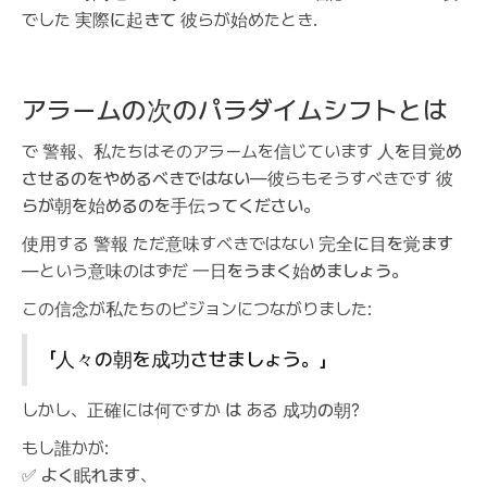
でした
実際に起きて
彼らが始めたとき.
アラームの次のパラダイムシフトとは
で
警報
、私たちはそのアラームを信じています
人を目覚め
させるのをやめるべきではない
—彼らもそうすべきです
彼
らが朝を始めるのを手伝ってください
。
使用する
警報
ただ意味すべきではない
完全に目を覚ます
—という意味のはずだ
一日をうまく始めましょう
。
この信念が私たちのビジョンにつながりました:
「人々の朝を成功させましょう。」
しかし、正確には何ですか
は
ある
成功の朝
?
もし誰かが:
✅
よく眠れます
、