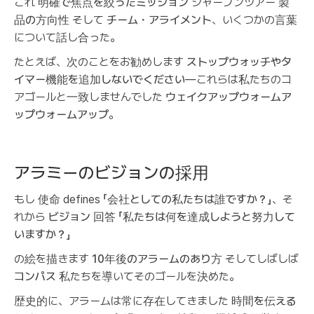
これ
明確で焦点を絞ったミッション
シャープンツアー
製
品の方向性
そして
チーム・アライメント
、いくつかの言葉
について話し合った。
たとえば、次のことをお勧めします
ストップウォッチやタ
イマー機能を追加しないでください
—これらは私たちのコ
アゴールと一致しませんでした
ウェイクアップウォームア
ップウォームアップ
。
アラミーのビジョンの採用
もし
使命
defines
「会社としての私たちは誰ですか？」
、そ
れから
ビジョン
回答
「私たちは何を達成しようと努力して
いますか？」
の絵を描きます
10年後のアラームのあり方
そしてしばしば
コンパス
私たちを導いてそのゴールを決めた。
歴史的に、アラームは常に存在してきました
時間を伝える