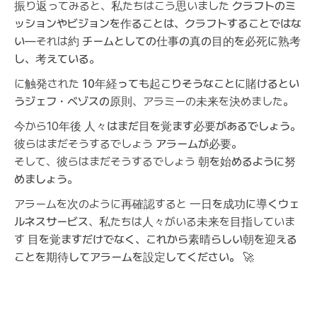
振り返ってみると、私たちはこう思いました
クラフトのミ
ッションやビジョンを作ることは、クラフトすることではな
い
—それは約
チームとしての仕事の真の目的を必死に熟考
し、考えている
。
に触発された
10年経っても起こりそうなことに賭けるとい
うジェフ・ベゾスの原則
、アラミーの未来を決めました。
今から10年後
人々はまだ目を覚ます必要があるでしょう
。
彼らはまだそうするでしょう
アラームが必要
。
そして、彼らはまだそうするでしょう
朝を始めるように努
めましょう
。
アラームを次のように再確認すると
一日を成功に導くウェ
ルネスサービス
、私たちは人々がいる未来を目指していま
す
目を覚ますだけでなく、これから素晴らしい朝を迎える
ことを期待してアラームを設定してください。
🚀